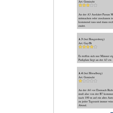
Art: Gemischt
An der A3 Ausfahrt Passau Mi
mitmachen oder zuschauen ist
kommend raus und dann rechts
endet.
A 3
(bei Hengersberg)
Art: Gay/Bi
Es treffen sich nur Männer e
Parkplatz liegt an der A3 zw
A 4
(bei Hörselberg)
Art: Gemischt
An der A4 vor Eisenach Richt
muß also von der B7 kommend
nach 100 m auf ein altes Aut
zu jeder Tageszeit immer wied
Abend.