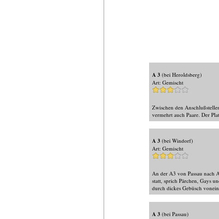
A 3
(bei Heroldsberg)
Art: Gemischt
Zwischen den Anschlußstellen
vermehrt auch Paare. Der Pla
A 3
(bei Windorf)
Art: Gemischt
An der A3 von Passau nach Ai
statt, sprich Pärchen, Gays u
durch dickes Gebüsch voneinan
A 3
(bei Passau)