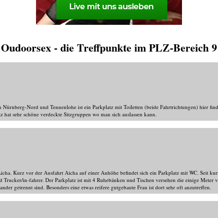
Oudoorsex - die Treffpunkte im PLZ-Bereich 9
 Nürnberg-Nord und Tennenlohe ist ein Parkplatz mit Toiletten (beide Fahrtrichtungen) hier fi
tz hat sehr schöne verdeckte Sitzgruppen wo man sich auslassen kann.
cha. Kurz vor der Ausfahrt Aicha auf einer Anhöhe befindet sich ein Parkplatz mit WC. Seit kurz
nd Trucker/in-fahrer. Der Parkplatz ist mit 4 Ruhebänken und Tischen versehen die einige Meter
der getrennt sind. Besonders eine etwas reifere gutgebaute Frau ist dort sehr oft anzutreffen.