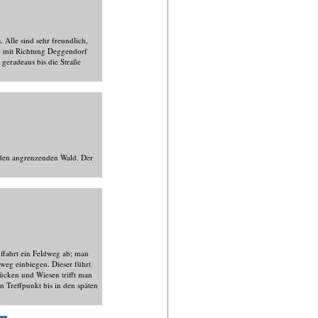
Alle sind sehr freundlich,
au mit Richtung Deggendorf
geradeaus bis die Straße
n den angrenzenden Wald. Der
ffahrt ein Feldweg ab; man
eg einbiegen. Dieser führt
ücken und Wiesen trifft man
n Treffpunkt bis in den späten