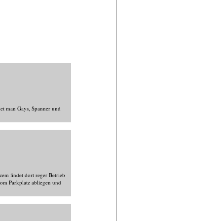
ndet man Gays, Spanner und
em findet dort reger Betrieb
 vom Parkplatz abliegen und