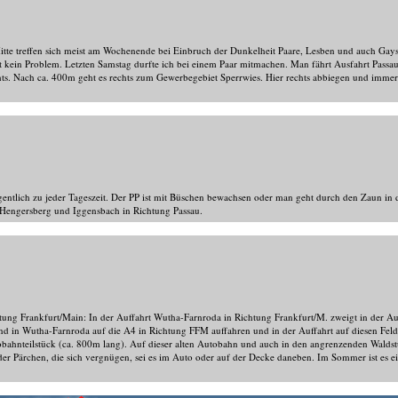
tte treffen sich meist am Wochenende bei Einbruch der Dunkelheit Paare, Lesben und auch Gays. 
 kein Problem. Letzten Samstag durfte ich bei einem Paar mitmachen. Man fährt Ausfahrt Pass
. Nach ca. 400m geht es rechts zum Gewerbegebiet Sperrwies. Hier rechts abbiegen und immer 
igentlich zu jeder Tageszeit. Der PP ist mit Büschen bewachsen oder man geht durch den Zaun i
. Hengersberg und Iggensbach in Richtung Passau.
ung Frankfurt/Main: In der Auffahrt Wutha-Farnroda in Richtung Frankfurt/M. zweigt in der Au
 in Wutha-Farnroda auf die A4 in Richtung FFM auffahren und in der Auffahrt auf diesen Feldw
obahnteilstück (ca. 800m lang). Auf dieser alten Autobahn und auch in den angrenzenden Waldst
er Pärchen, die sich vergnügen, sei es im Auto oder auf der Decke daneben. Im Sommer ist es ei