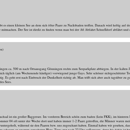
bt es einen kleinen See an dem sich öfter Paare zu Nacktbaden treffen. Danach wird heftig auf der
ne mitmachen. Der See ist direkt zu finden wenn man bei der A6 Abfahrt Schnelldorf abfährt und
en)
gen ca. 500 m nach Ortsausgang Gönningen rechts zum Seeparkplatz abbiegen. In der kalten Jahr
ch täglich (am Wochenende häufiger) vorwiegend junge Gays. Sehr schöner sichtgeschützter Tr
chtig. Es geht erst nach Einbruch der Dunkelheit richtig ab. Man trifft sich aber auch tagsüber zu g
des Sees.
ruchsal ist ein großer Baggersee. Im vorderen Bereich schön zum baden (kein FKK), im hinteren
ommer 04 oft unter der Woche dort und haben immer 1-2 Paare getroffen, die Männer waren mei
 runtergeholt, während sie den Paaren bzw. uns zugeschaut haben. Einmal haben wir gesehen, da
 zu schauen an unseren gewohnten Platz. Tipp: erst nach 22 Uhr aufkreuzen, denn bis dahin ist b