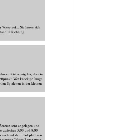
 Wiese gef... Sie lassen sich
 dann in Richtung
eszeit ist wenig los, aber in
effpunkt. Wer knackige Jungs
eilen Spielchen in der kleinen
 Bereich sehr abgelegen und
st zwischen 3:00 und 8:00
ss auch auf dem Parkplatz was
ei warmen Wetter Badebetrieb.