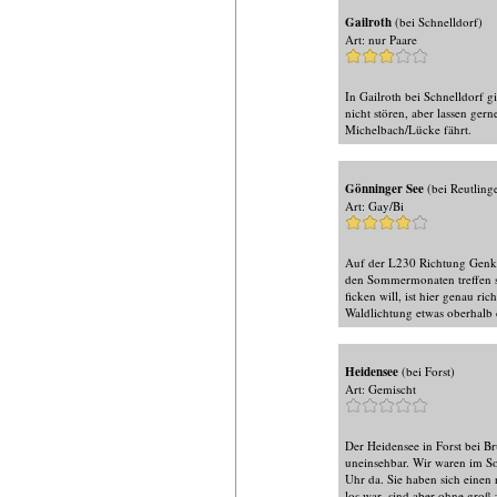
Gailroth
(bei Schnelldorf)
Art: nur Paare
In Gailroth bei Schnelldorf gi
nicht stören, aber lassen ger
Michelbach/Lücke fährt.
Gönninger See
(bei Reutling
Art: Gay/Bi
Auf der L230 Richtung Genkin
den Sommermonaten treffen si
ficken will, ist hier genau ri
Waldlichtung etwas oberhalb 
Heidensee
(bei Forst)
Art: Gemischt
Der Heidensee in Forst bei B
uneinsehbar. Wir waren im S
Uhr da. Sie haben sich einen
los war, sind aber ohne groß