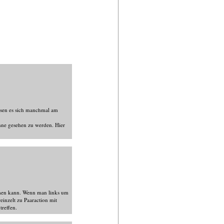
ssen es sich manchmal am
hne gesehen zu werden. Hier
mmen kann. Wenn man links um
inzelt zu Paaraction mit
reffen.