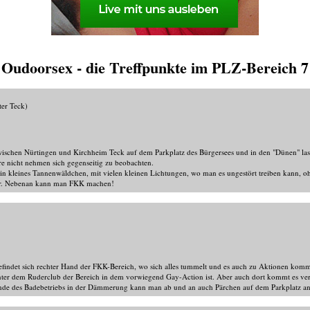
Oudoorsex - die Treffpunkte im PLZ-Bereich 7
er Teck)
wischen Nürtingen und Kirchheim Teck auf dem Parkplatz des Bürgersees und in den "Dünen" la
e nicht nehmen sich gegenseitig zu beobachten.
ein kleines Tannenwäldchen, mit vielen kleinen Lichtungen, wo man es ungestört treiben kann, o
 Uhr. Nebenan kann man FKK machen!
efindet sich rechter Hand der FKK-Bereich, wo sich alles tummelt und es auch zu Aktionen ko
hinter dem Ruderclub der Bereich in dem vorwiegend Gay-Action ist. Aber auch dort kommt es vere
de des Badebetriebs in der Dämmerung kann man ab und an auch Pärchen auf dem Parkplatz ant