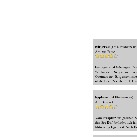
Bürgersee
(bei Kirchheim unt
Art: nur Paare
Esslingen (bei Nürtingen). Z
Wochenende Singles und Paar
Oberhalb der Bürgerseen ist 
ist die beste Zeit ab 18:00
Epplesee
(bei Rheinstetten)
Art: Gemischt
Vom Parkplatz aus gesehen b
den See läuft befindet sich 
Mitmachgelegenheit. Nach En