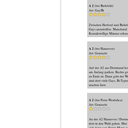
A 2
(bei Bielefeld)
Art: Gay/Bi
Zwischen Herford und Bielef
Gays anzutreffen. Manchmal s
Kontaktwillige Männer erkenn
A 2
(bei Hannover)
Art: Gemischt
Auf der A2 aus Dortmund kom
am Anfang parken. Rechts geh
zu Ende ist. Dann geht der We
sind dort viele Gays, Bi-Type
machen lässt.
A 2
(bei Porta Westfalica)
Art: Gemischt
An der A2 Hannover / Dortmun
dort in den Wald gehen. Hier 
sich dann von Ihrem Mann ver