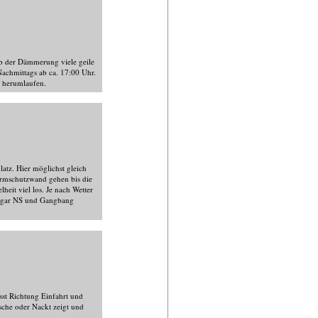
b der Dämmerung viele geile
achmittags ab ca. 17:00 Uhr.
s herumlaufen.
tz. Hier möglichst gleich
ärmschutzwand gehen bis die
heit viel los. Je nach Wetter
 sogar NS und Gangbang
sst Richtung Einfahrt und
äsche oder Nackt zeigt und