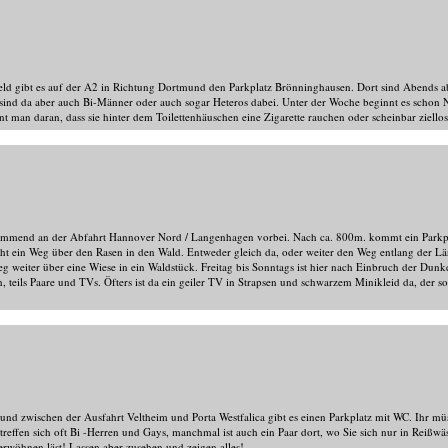
eld gibt es auf der A2 in Richtung Dortmund den Parkplatz Brönninghausen. Dort sind Abends a
ind da aber auch Bi-Männer oder auch sogar Heteros dabei. Unter der Woche beginnt es schon N
t man daran, dass sie hinter dem Toilettenhäuschen eine Zigarette rauchen oder scheinbar ziello
mend an der Abfahrt Hannover Nord / Langenhagen vorbei. Nach ca. 800m. kommt ein Parkpla
t ein Weg über den Rasen in den Wald. Entweder gleich da, oder weiter den Weg entlang der L
g weiter über eine Wiese in ein Waldstück. Freitag bis Sonntags ist hier nach Einbruch der Dunkel
n, teils Paare und TVs. Öfters ist da ein geiler TV in Strapsen und schwarzem Minikleid da, der
d zwischen der Ausfahrt Veltheim und Porta Westfalica gibt es einen Parkplatz mit WC. Ihr mü
treffen sich oft Bi -Herren und Gays, manchmal ist auch ein Paar dort, wo Sie sich nur in Reißw
wöhnen läst! Lassen aber zusehen und zeigen alles!