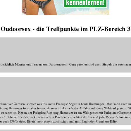
Oudoorsex - die Treffpunkte im PLZ-Bereich 3
hauptsächlich Männer und Frauen zum Partnertausch. Gern gesehen sind auch Singels die zuschaue
 Hannover Garbsen ist öfter was los, meist Freitags! Sogar in beide Richtungen. Man kann auch u
htung Hannover ist es aber besser, da man direkt nach der Abfahrt auf einen Waldparkplatz zufä
zu sehen ist. Neben der Parkplatz Richtung Hannover ist ein Waldgebiet mit Parkplatz (Garbsen
See". Habe auf beiden Parkplätzen schon Pärchen beobachten dürfen und jede Menge Solomänner
fter auch DWTs sieht. Eine(r) geht einem auch schon mal mit Hand oder Mund zur Hilfe.