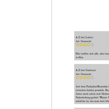
A 2
(bei Lehre)
Art: Gemischt
Hier treffen sich alle, aber 
wollen.
A 2
(bei Garbsen)
Art: Gemischt
Auf dem Parkplatz/Raststätte
zwischen beiden pendeln. Ric
Autos auch schon mal Aktion 
Naherholungsgebiet "Blauer 
schärfste ist, das man dort ö