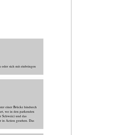
n oder sich mit einbringen
nter einer Brücke hindurch
hrt, wo in den parkenden
er Schweiz) und das
 in Action gesehen. Das